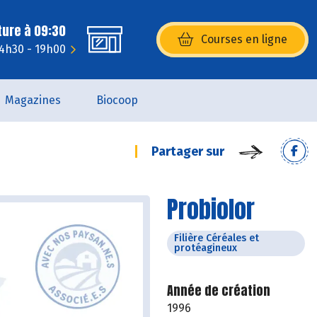
ture à 09:30
Courses en ligne
(s’ouvre dans une nouvelle fenêtr
14h30 - 19h00
Magazines
Biocoop
Partager sur
Probiolor
Filière Céréales et
protéagineux
Année de création
1996