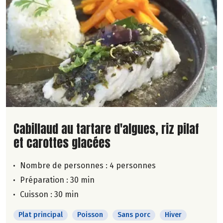
Lire la suite de la recette
Cabillaud au tartare d'algues, riz pilaf
et carottes glacées
Nombre de personnes :
4 personnes
Préparation : 30 min
Cuisson : 30 min
Plat principal
Poisson
Sans porc
Hiver