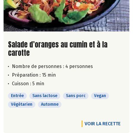
Lire la suite de la recette
Salade d’oranges au cumin et à la
carotte
Nombre de personnes :
4 personnes
Préparation : 15 min
Cuisson : 5 min
Entrée
Sans lactose
Sans porc
Vegan
Végétarien
Automne
VOIR LA RECETTE