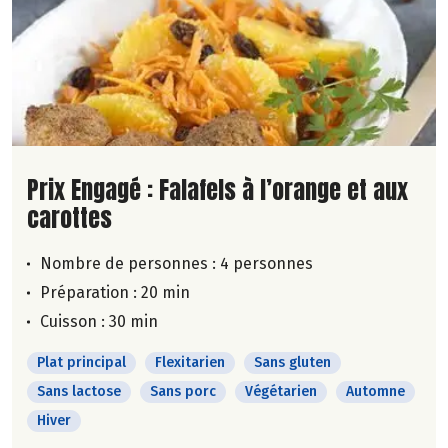
Lire la suite de la recette
Prix Engagé : Falafels à l’orange et aux
carottes
Nombre de personnes :
4 personnes
Préparation : 20 min
Cuisson : 30 min
Plat principal
Flexitarien
Sans gluten
Sans lactose
Sans porc
Végétarien
Automne
Hiver