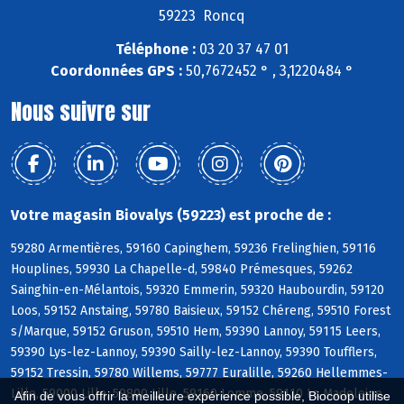
59223 Roncq
Téléphone :
03 20 37 47 01
Coordonnées GPS :
50,7672452 ° , 3,1220484 °
Nous suivre sur
Votre magasin Biovalys (59223) est proche de :
59280 Armentières, 59160 Capinghem, 59236 Frelinghien, 59116
Houplines, 59930 La Chapelle-d, 59840 Prémesques, 59262
Sainghin-en-Mélantois, 59320 Emmerin, 59320 Haubourdin, 59120
Loos, 59152 Anstaing, 59780 Baisieux, 59152 Chéreng, 59510 Forest
s/Marque, 59152 Gruson, 59510 Hem, 59390 Lannoy, 59115 Leers,
59390 Lys-lez-Lannoy, 59390 Sailly-lez-Lannoy, 59390 Toufflers,
59152 Tressin, 59780 Willems, 59777 Euralille, 59260 Hellemmes-
Lille, 59000 Lille, 59800 Lille, 59160 Lomme, 59110 La Madeleine,
Afin de vous offrir la meilleure expérience possible, Biocoop utilise