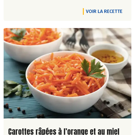
VOIR LA RECETTE
Lire la suite de la recette
Carottes râpées à l’orange et au miel