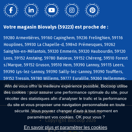
Votre magasin Biovalys (59223) est proche de :
59280 Armentières, 59160 Capinghem, 59236 Frelinghien, 59116
Houplines, 59930 La Chapelle-d, 59840 Prémesques, 59262
Sainghin-en-Mélantois, 59320 Emmerin, 59320 Haubourdin, 59120
Loos, 59152 Anstaing, 59780 Baisieux, 59152 Chéreng, 59510 Forest
s/Marque, 59152 Gruson, 59510 Hem, 59390 Lannoy, 59115 Leers,
59390 Lys-lez-Lannoy, 59390 Sailly-lez-Lannoy, 59390 Toufflers,
59152 Tressin, 59780 Willems, 59777 Euralille, 59260 Hellemmes-
Lille, 59000 Lille, 59800 Lille, 59160 Lomme, 59110 La Madeleine,
Afin de vous offrir la meilleure expérience possible, Biocoop utilise
59370 Mons-en-Baroeul
des cookies : pour assurer une performance optimale du site, pour
récolter des statistiques afin d'analyser le trafic et la performance
du site et vous proposer une navigation personnalisée en toute
sécurité. Vous pouvez changer d'avis à tout moment en
Biocoop.fr
Le réseau Biocoop
paramétrant vos cookies. OK pour vous ?
Copyright Biocoop 2026
En savoir plus et paramétrer les cookies