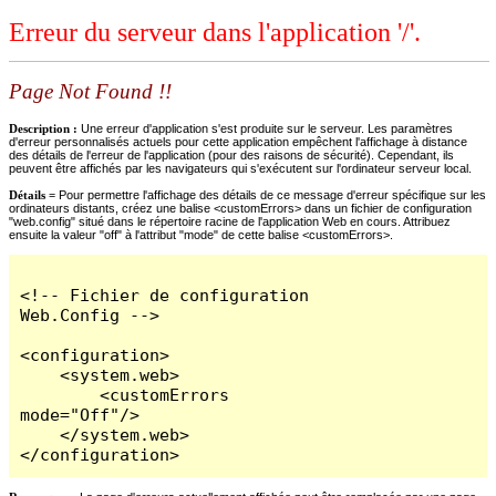
Erreur du serveur dans l'application '/'.
Page Not Found !!
Description :
Une erreur d'application s'est produite sur le serveur. Les paramètres
d'erreur personnalisés actuels pour cette application empêchent l'affichage à distance
des détails de l'erreur de l'application (pour des raisons de sécurité). Cependant, ils
peuvent être affichés par les navigateurs qui s'exécutent sur l'ordinateur serveur local.
Détails =
Pour permettre l'affichage des détails de ce message d'erreur spécifique sur les
ordinateurs distants, créez une balise <customErrors> dans un fichier de configuration
"web.config" situé dans le répertoire racine de l'application Web en cours. Attribuez
ensuite la valeur "off" à l'attribut "mode" de cette balise <customErrors>.
<!-- Fichier de configuration 
Web.Config -->

<configuration>

    <system.web>

        <customErrors 
mode="Off"/>

    </system.web>

</configuration>