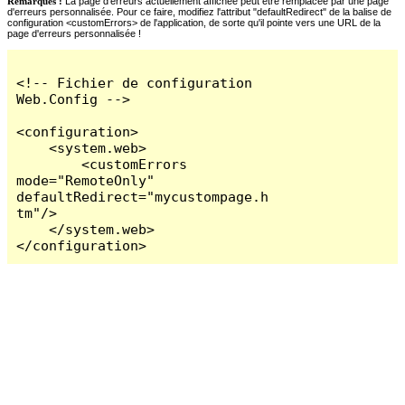
Remarques :
La page d'erreurs actuellement affichée peut être remplacée par une page
d'erreurs personnalisée. Pour ce faire, modifiez l'attribut "defaultRedirect" de la balise de
configuration <customErrors> de l'application, de sorte qu'il pointe vers une URL de la
page d'erreurs personnalisée !
<!-- Fichier de configuration 
Web.Config -->

<configuration>

    <system.web>

        <customErrors 
mode="RemoteOnly" 
defaultRedirect="mycustompage.h
tm"/>

    </system.web>

</configuration>