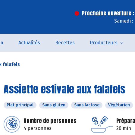
Prochaine ouverture :
Samedi :
da
Actualités
Recettes
Producteurs
x falafels
Assiette estivale aux falafels
Plat principal
Sans gluten
Sans lactose
Végétarien
Nombre de personnes
Prépara
4 personnes
20 min