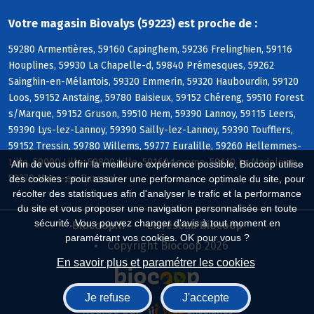
Votre magasin Biovalys (59223) est proche de :
59280 Armentières, 59160 Capinghem, 59236 Frelinghien, 59116
Houplines, 59930 La Chapelle-d, 59840 Prémesques, 59262
Sainghin-en-Mélantois, 59320 Emmerin, 59320 Haubourdin, 59120
Loos, 59152 Anstaing, 59780 Baisieux, 59152 Chéreng, 59510 Forest
s/Marque, 59152 Gruson, 59510 Hem, 59390 Lannoy, 59115 Leers,
59390 Lys-lez-Lannoy, 59390 Sailly-lez-Lannoy, 59390 Toufflers,
59152 Tressin, 59780 Willems, 59777 Euralille, 59260 Hellemmes-
Lille, 59000 Lille, 59800 Lille, 59160 Lomme, 59110 La Madeleine,
Afin de vous offrir la meilleure expérience possible, Biocoop utilise
59370 Mons-en-Baroeul
des cookies : pour assurer une performance optimale du site, pour
récolter des statistiques afin d'analyser le trafic et la performance
du site et vous proposer une navigation personnalisée en toute
sécurité. Vous pouvez changer d'avis à tout moment en
Biocoop.fr
Le réseau Biocoop
paramétrant vos cookies. OK pour vous ?
Copyright Biocoop 2026
En savoir plus et paramétrer les cookies
Je refuse
J'accepte
Réalisé par