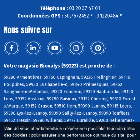
Téléphone :
03 20 37 47 01
Coordonnées GPS :
50,7672452 ° , 3,1220484 °
Nous suivre sur
Votre magasin Biovalys (59223) est proche de :
59280 Armentières, 59160 Capinghem, 59236 Frelinghien, 59116
Houplines, 59930 La Chapelle-d, 59840 Prémesques, 59262
Sainghin-en-Mélantois, 59320 Emmerin, 59320 Haubourdin, 59120
Loos, 59152 Anstaing, 59780 Baisieux, 59152 Chéreng, 59510 Forest
s/Marque, 59152 Gruson, 59510 Hem, 59390 Lannoy, 59115 Leers,
59390 Lys-lez-Lannoy, 59390 Sailly-lez-Lannoy, 59390 Toufflers,
59152 Tressin, 59780 Willems, 59777 Euralille, 59260 Hellemmes-
Lille, 59000 Lille, 59800 Lille, 59160 Lomme, 59110 La Madeleine,
Afin de vous offrir la meilleure expérience possible, Biocoop utilise
59370 Mons-en-Baroeul
des cookies : pour assurer une performance optimale du site, pour