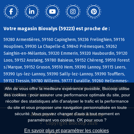
Votre magasin Biovalys (59223) est proche de :
59280 Armentières, 59160 Capinghem, 59236 Frelinghien, 59116
Houplines, 59930 La Chapelle-d, 59840 Prémesques, 59262
Sainghin-en-Mélantois, 59320 Emmerin, 59320 Haubourdin, 59120
Loos, 59152 Anstaing, 59780 Baisieux, 59152 Chéreng, 59510 Forest
s/Marque, 59152 Gruson, 59510 Hem, 59390 Lannoy, 59115 Leers,
59390 Lys-lez-Lannoy, 59390 Sailly-lez-Lannoy, 59390 Toufflers,
59152 Tressin, 59780 Willems, 59777 Euralille, 59260 Hellemmes-
Lille, 59000 Lille, 59800 Lille, 59160 Lomme, 59110 La Madeleine,
Afin de vous offrir la meilleure expérience possible, Biocoop utilise
59370 Mons-en-Baroeul
des cookies : pour assurer une performance optimale du site, pour
récolter des statistiques afin d'analyser le trafic et la performance
du site et vous proposer une navigation personnalisée en toute
sécurité. Vous pouvez changer d'avis à tout moment en
Biocoop.fr
Le réseau Biocoop
paramétrant vos cookies. OK pour vous ?
Copyright Biocoop 2026
En savoir plus et paramétrer les cookies