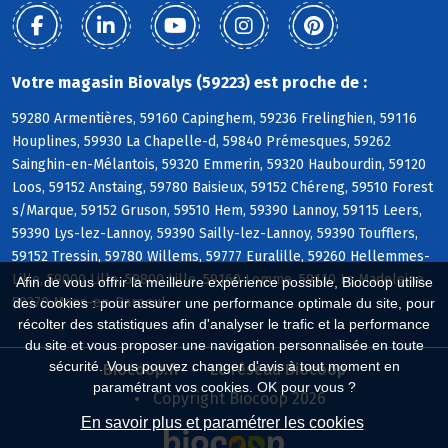
Votre magasin Biovalys (59223) est proche de :
59280 Armentières, 59160 Capinghem, 59236 Frelinghien, 59116
Houplines, 59930 La Chapelle-d, 59840 Prémesques, 59262
Sainghin-en-Mélantois, 59320 Emmerin, 59320 Haubourdin, 59120
Loos, 59152 Anstaing, 59780 Baisieux, 59152 Chéreng, 59510 Forest
s/Marque, 59152 Gruson, 59510 Hem, 59390 Lannoy, 59115 Leers,
59390 Lys-lez-Lannoy, 59390 Sailly-lez-Lannoy, 59390 Toufflers,
59152 Tressin, 59780 Willems, 59777 Euralille, 59260 Hellemmes-
Lille, 59000 Lille, 59800 Lille, 59160 Lomme, 59110 La Madeleine,
Afin de vous offrir la meilleure expérience possible, Biocoop utilise
59370 Mons-en-Baroeul
des cookies : pour assurer une performance optimale du site, pour
récolter des statistiques afin d'analyser le trafic et la performance
du site et vous proposer une navigation personnalisée en toute
sécurité. Vous pouvez changer d'avis à tout moment en
Biocoop.fr
Le réseau Biocoop
paramétrant vos cookies. OK pour vous ?
Copyright Biocoop 2026
En savoir plus et paramétrer les cookies