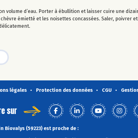
n volume d’eau. Porter à ébullition et laisser cuire une diza
 chèvre émietté et les noisettes concassées. Saler, poivrer et 
 délicatement.
ons légales
Protection des données
CGU
Gestio
re sur
n Biovalys (59223) est proche de :