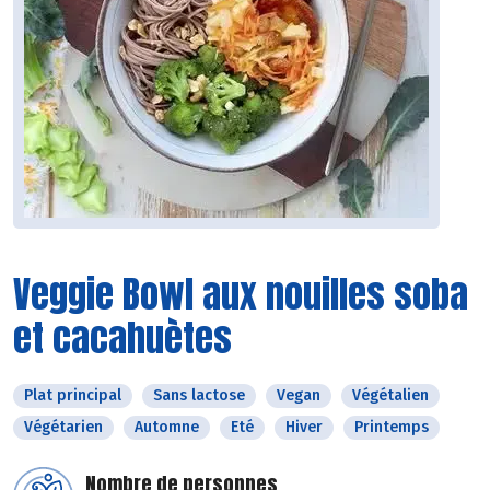
Veggie Bowl aux nouilles soba
et cacahuètes
Plat principal
Sans lactose
Vegan
Végétalien
Végétarien
Automne
Eté
Hiver
Printemps
Nombre de personnes