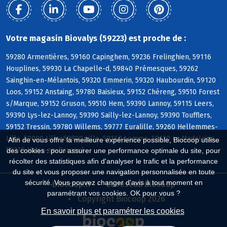
Votre magasin Biovalys (59223) est proche de :
59280 Armentières, 59160 Capinghem, 59236 Frelinghien, 59116
Houplines, 59930 La Chapelle-d, 59840 Prémesques, 59262
Sainghin-en-Mélantois, 59320 Emmerin, 59320 Haubourdin, 59120
Loos, 59152 Anstaing, 59780 Baisieux, 59152 Chéreng, 59510 Forest
s/Marque, 59152 Gruson, 59510 Hem, 59390 Lannoy, 59115 Leers,
59390 Lys-lez-Lannoy, 59390 Sailly-lez-Lannoy, 59390 Toufflers,
59152 Tressin, 59780 Willems, 59777 Euralille, 59260 Hellemmes-
Lille, 59000 Lille, 59800 Lille, 59160 Lomme, 59110 La Madeleine,
Afin de vous offrir la meilleure expérience possible, Biocoop utilise
59370 Mons-en-Baroeul
des cookies : pour assurer une performance optimale du site, pour
récolter des statistiques afin d'analyser le trafic et la performance
du site et vous proposer une navigation personnalisée en toute
sécurité. Vous pouvez changer d'avis à tout moment en
Biocoop.fr
Le réseau Biocoop
paramétrant vos cookies. OK pour vous ?
Copyright Biocoop 2026
En savoir plus et paramétrer les cookies