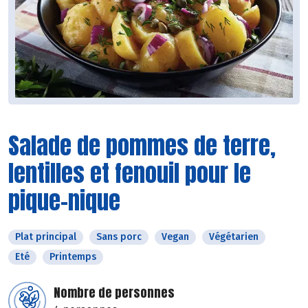
Salade de pommes de terre,
lentilles et fenouil pour le
pique-nique
Plat principal
Sans porc
Vegan
Végétarien
Eté
Printemps
Nombre de personnes