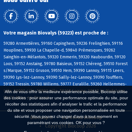
Votre magasin Biovalys (59223) est proche de :
59280 Armentières, 59160 Capinghem, 59236 Frelinghien, 59116
Houplines, 59930 La Chapelle-d, 59840 Prémesques, 59262
Sainghin-en-Mélantois, 59320 Emmerin, 59320 Haubourdin, 59120
Loos, 59152 Anstaing, 59780 Baisieux, 59152 Chéreng, 59510 Forest
s/Marque, 59152 Gruson, 59510 Hem, 59390 Lannoy, 59115 Leers,
59390 Lys-lez-Lannoy, 59390 Sailly-lez-Lannoy, 59390 Toufflers,
59152 Tressin, 59780 Willems, 59777 Euralille, 59260 Hellemmes-
Lille, 59000 Lille, 59800 Lille, 59160 Lomme, 59110 La Madeleine,
Afin de vous offrir la meilleure expérience possible, Biocoop utilise
59370 Mons-en-Baroeul
des cookies : pour assurer une performance optimale du site, pour
récolter des statistiques afin d'analyser le trafic et la performance
du site et vous proposer une navigation personnalisée en toute
sécurité. Vous pouvez changer d'avis à tout moment en
Biocoop.fr
Le réseau Biocoop
paramétrant vos cookies. OK pour vous ?
Copyright Biocoop 2026