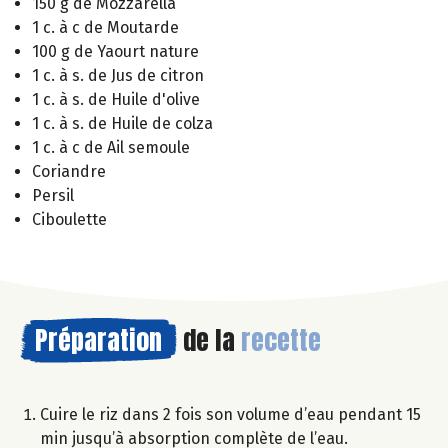
150 g de Mozzarella
1 c. à c de Moutarde
100 g de Yaourt nature
1 c. à s. de Jus de citron
1 c. à s. de Huile d'olive
1 c. à s. de Huile de colza
1 c. à c de Ail semoule
Coriandre
Persil
Ciboulette
Préparation
de la
recette
Cuire le riz dans 2 fois son volume d’eau pendant 15
min jusqu’à absorption complète de l’eau.