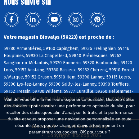
Nous suivre sur
Votre magasin Biovalys (59223) est proche de :
59280 Armentières, 59160 Capinghem, 59236 Frelinghien, 59116
Houplines, 59930 La Chapelle-d, 59840 Prémesques, 59262
Sainghin-en-Mélantois, 59320 Emmerin, 59320 Haubourdin, 59120
Loos, 59152 Anstaing, 59780 Baisieux, 59152 Chéreng, 59510 Forest
s/Marque, 59152 Gruson, 59510 Hem, 59390 Lannoy, 59115 Leers,
59390 Lys-lez-Lannoy, 59390 Sailly-lez-Lannoy, 59390 Toufflers,
59152 Tressin, 59780 Willems, 59777 Euralille, 59260 Hellemmes-
Lille, 59000 Lille, 59800 Lille, 59160 Lomme, 59110 La Madeleine,
Afin de vous offrir la meilleure expérience possible, Biocoop utilise
59370 Mons-en-Baroeul
des cookies : pour assurer une performance optimale du site, pour
récolter des statistiques afin d'analyser le trafic et la performance
du site et vous proposer une navigation personnalisée en toute
sécurité. Vous pouvez changer d'avis à tout moment en
Biocoop.fr
Le réseau Biocoop
paramétrant vos cookies. OK pour vous ?
Copyright Biocoop 2026