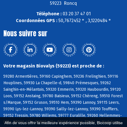
59223 Roncq
Téléphone :
03 20 37 47 01
Coordonnées GPS :
50,7672452 ° , 3,1220484 °
Nous suivre sur
Votre magasin Biovalys (59223) est proche de :
59280 Armentières, 59160 Capinghem, 59236 Frelinghien, 59116
Houplines, 59930 La Chapelle-d, 59840 Prémesques, 59262
Sainghin-en-Mélantois, 59320 Emmerin, 59320 Haubourdin, 59120
Loos, 59152 Anstaing, 59780 Baisieux, 59152 Chéreng, 59510 Forest
s/Marque, 59152 Gruson, 59510 Hem, 59390 Lannoy, 59115 Leers,
59390 Lys-lez-Lannoy, 59390 Sailly-lez-Lannoy, 59390 Toufflers,
59152 Tressin, 59780 Willems, 59777 Euralille, 59260 Hellemmes-
Lille, 59000 Lille, 59800 Lille, 59160 Lomme, 59110 La Madeleine,
Afin de vous offrir la meilleure expérience possible, Biocoop utilise