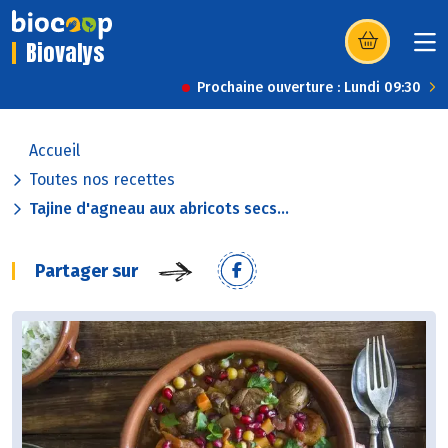
Biovalys
(s’ouvre dans u
Prochaine ouverture : Lundi 09:30
Accueil
Toutes nos recettes
Tajine d'agneau aux abricots secs...
Partager sur