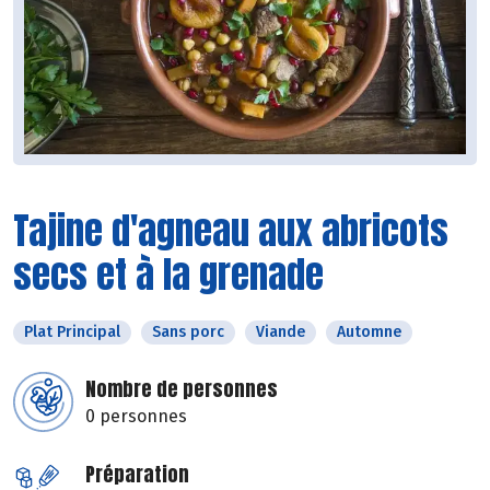
Tajine d'agneau aux abricots
secs et à la grenade
Plat Principal
Sans porc
Viande
Automne
Nombre de personnes
0 personnes
Préparation