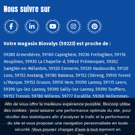
Nous suivre sur
Votre magasin Biovalys (59223) est proche de :
59280 Armentières, 59160 Capinghem, 59236 Frelinghien, 59116
Houplines, 59930 La Chapelle-d, 59840 Prémesques, 59262
Sainghin-en-Mélantois, 59320 Emmerin, 59320 Haubourdin, 59120
Loos, 59152 Anstaing, 59780 Baisieux, 59152 Chéreng, 59510 Forest
s/Marque, 59152 Gruson, 59510 Hem, 59390 Lannoy, 59115 Leers,
59390 Lys-lez-Lannoy, 59390 Sailly-lez-Lannoy, 59390 Toufflers,
59152 Tressin, 59780 Willems, 59777 Euralille, 59260 Hellemmes-
Lille, 59000 Lille, 59800 Lille, 59160 Lomme, 59110 La Madeleine,
Afin de vous offrir la meilleure expérience possible, Biocoop utilise
59370 Mons-en-Baroeul
des cookies : pour assurer une performance optimale du site, pour
récolter des statistiques afin d'analyser le trafic et la performance
du site et vous proposer une navigation personnalisée en toute
sécurité. Vous pouvez changer d'avis à tout moment en
Biocoop.fr
Le réseau Biocoop