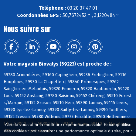
Téléphone :
03 20 37 47 01
Coordonnées GPS :
50,7672452 ° , 3,1220484 °
Nous suivre sur
Votre magasin Biovalys (59223) est proche de :
59280 Armentières, 59160 Capinghem, 59236 Frelinghien, 59116
Houplines, 59930 La Chapelle-d, 59840 Prémesques, 59262
Sainghin-en-Mélantois, 59320 Emmerin, 59320 Haubourdin, 59120
Loos, 59152 Anstaing, 59780 Baisieux, 59152 Chéreng, 59510 Forest
s/Marque, 59152 Gruson, 59510 Hem, 59390 Lannoy, 59115 Leers,
59390 Lys-lez-Lannoy, 59390 Sailly-lez-Lannoy, 59390 Toufflers,
59152 Tressin, 59780 Willems, 59777 Euralille, 59260 Hellemmes-
Lille, 59000 Lille, 59800 Lille, 59160 Lomme, 59110 La Madeleine,
Afin de vous offrir la meilleure expérience possible, Biocoop utilise
59370 Mons-en-Baroeul
des cookies : pour assurer une performance optimale du site, pour