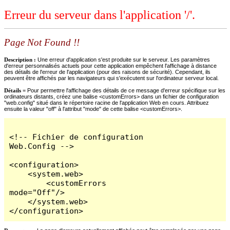
Erreur du serveur dans l'application '/'.
Page Not Found !!
Description :
Une erreur d'application s'est produite sur le serveur. Les paramètres
d'erreur personnalisés actuels pour cette application empêchent l'affichage à distance
des détails de l'erreur de l'application (pour des raisons de sécurité). Cependant, ils
peuvent être affichés par les navigateurs qui s'exécutent sur l'ordinateur serveur local.
Détails =
Pour permettre l'affichage des détails de ce message d'erreur spécifique sur les
ordinateurs distants, créez une balise <customErrors> dans un fichier de configuration
"web.config" situé dans le répertoire racine de l'application Web en cours. Attribuez
ensuite la valeur "off" à l'attribut "mode" de cette balise <customErrors>.
<!-- Fichier de configuration 
Web.Config -->

<configuration>

    <system.web>

        <customErrors 
mode="Off"/>

    </system.web>

</configuration>