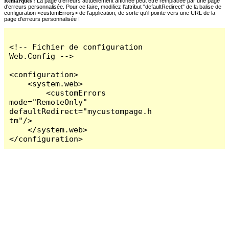
Remarques :
La page d'erreurs actuellement affichée peut être remplacée par une page
d'erreurs personnalisée. Pour ce faire, modifiez l'attribut "defaultRedirect" de la balise de
configuration <customErrors> de l'application, de sorte qu'il pointe vers une URL de la
page d'erreurs personnalisée !
<!-- Fichier de configuration 
Web.Config -->

<configuration>

    <system.web>

        <customErrors 
mode="RemoteOnly" 
defaultRedirect="mycustompage.h
tm"/>

    </system.web>

</configuration>