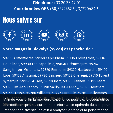
Téléphone :
03 20 37 47 01
Coordonnées GPS :
50,7672452 ° , 3,1220484 °
Nous suivre sur
Votre magasin Biovalys (59223) est proche de :
59280 Armentières, 59160 Capinghem, 59236 Frelinghien, 59116
Houplines, 59930 La Chapelle-d, 59840 Prémesques, 59262
Sainghin-en-Mélantois, 59320 Emmerin, 59320 Haubourdin, 59120
Loos, 59152 Anstaing, 59780 Baisieux, 59152 Chéreng, 59510 Forest
s/Marque, 59152 Gruson, 59510 Hem, 59390 Lannoy, 59115 Leers,
59390 Lys-lez-Lannoy, 59390 Sailly-lez-Lannoy, 59390 Toufflers,
59152 Tressin, 59780 Willems, 59777 Euralille, 59260 Hellemmes-
Lille, 59000 Lille, 59800 Lille, 59160 Lomme, 59110 La Madeleine,
Afin de vous offrir la meilleure expérience possible, Biocoop utilise
59370 Mons-en-Baroeul
des cookies : pour assurer une performance optimale du site, pour
récolter des statistiques afin d'analyser le trafic et la performance