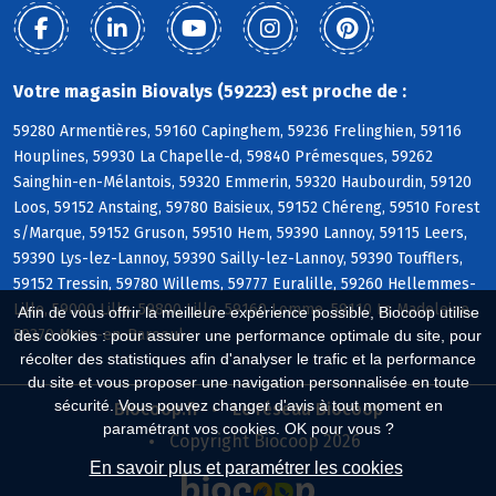
Votre magasin Biovalys (59223) est proche de :
59280 Armentières, 59160 Capinghem, 59236 Frelinghien, 59116
Houplines, 59930 La Chapelle-d, 59840 Prémesques, 59262
Sainghin-en-Mélantois, 59320 Emmerin, 59320 Haubourdin, 59120
Loos, 59152 Anstaing, 59780 Baisieux, 59152 Chéreng, 59510 Forest
s/Marque, 59152 Gruson, 59510 Hem, 59390 Lannoy, 59115 Leers,
59390 Lys-lez-Lannoy, 59390 Sailly-lez-Lannoy, 59390 Toufflers,
59152 Tressin, 59780 Willems, 59777 Euralille, 59260 Hellemmes-
Lille, 59000 Lille, 59800 Lille, 59160 Lomme, 59110 La Madeleine,
Afin de vous offrir la meilleure expérience possible, Biocoop utilise
59370 Mons-en-Baroeul
des cookies : pour assurer une performance optimale du site, pour
récolter des statistiques afin d'analyser le trafic et la performance
du site et vous proposer une navigation personnalisée en toute
sécurité. Vous pouvez changer d'avis à tout moment en
Biocoop.fr
Le réseau Biocoop
paramétrant vos cookies. OK pour vous ?
Copyright Biocoop 2026
En savoir plus et paramétrer les cookies