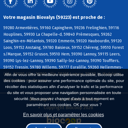
Votre magasin Biovalys (59223) est proche de :
59280 Armentières, 59160 Capinghem, 59236 Frelinghien, 59116
Houplines, 59930 La Chapelle-d, 59840 Prémesques, 59262
Sainghin-en-Mélantois, 59320 Emmerin, 59320 Haubourdin, 59120
Loos, 59152 Anstaing, 59780 Baisieux, 59152 Chéreng, 59510 Forest
s/Marque, 59152 Gruson, 59510 Hem, 59390 Lannoy, 59115 Leers,
59390 Lys-lez-Lannoy, 59390 Sailly-lez-Lannoy, 59390 Toufflers,
59152 Tressin, 59780 Willems, 59777 Euralille, 59260 Hellemmes-
Lille, 59000 Lille, 59800 Lille, 59160 Lomme, 59110 La Madeleine,
Afin de vous offrir la meilleure expérience possible, Biocoop utilise
59370 Mons-en-Baroeul
des cookies : pour assurer une performance optimale du site, pour
récolter des statistiques afin d'analyser le trafic et la performance
du site et vous proposer une navigation personnalisée en toute
sécurité. Vous pouvez changer d'avis à tout moment en
Biocoop.fr
Le réseau Biocoop
paramétrant vos cookies. OK pour vous ?
Copyright Biocoop 2026
En savoir plus et paramétrer les cookies