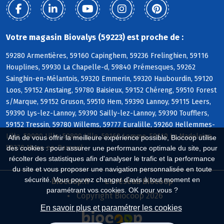
Votre magasin Biovalys (59223) est proche de :
59280 Armentières, 59160 Capinghem, 59236 Frelinghien, 59116
Houplines, 59930 La Chapelle-d, 59840 Prémesques, 59262
Sainghin-en-Mélantois, 59320 Emmerin, 59320 Haubourdin, 59120
Loos, 59152 Anstaing, 59780 Baisieux, 59152 Chéreng, 59510 Forest
s/Marque, 59152 Gruson, 59510 Hem, 59390 Lannoy, 59115 Leers,
59390 Lys-lez-Lannoy, 59390 Sailly-lez-Lannoy, 59390 Toufflers,
59152 Tressin, 59780 Willems, 59777 Euralille, 59260 Hellemmes-
Lille, 59000 Lille, 59800 Lille, 59160 Lomme, 59110 La Madeleine,
Afin de vous offrir la meilleure expérience possible, Biocoop utilise
59370 Mons-en-Baroeul
des cookies : pour assurer une performance optimale du site, pour
récolter des statistiques afin d'analyser le trafic et la performance
du site et vous proposer une navigation personnalisée en toute
sécurité. Vous pouvez changer d'avis à tout moment en
Biocoop.fr
Le réseau Biocoop
paramétrant vos cookies. OK pour vous ?
Copyright Biocoop 2026
En savoir plus et paramétrer les cookies