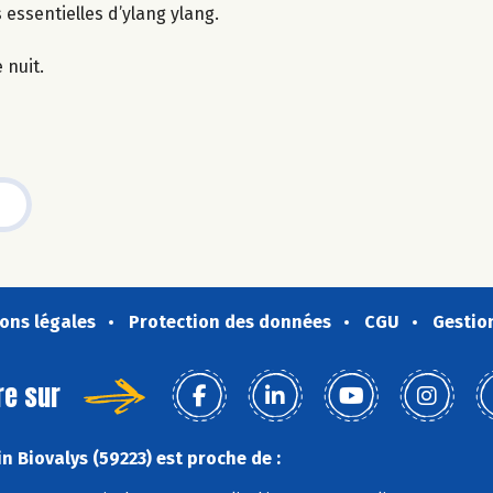
s essentielles d’ylang ylang.
 nuit.
ons légales
Protection des données
CGU
Gestio
re sur
n Biovalys (59223) est proche de :