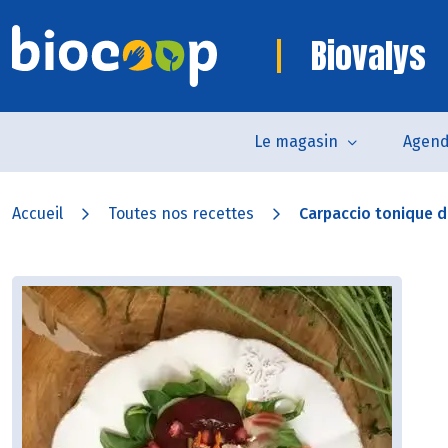
Biovalys
Le magasin
Agen
Accueil
Toutes nos recettes
Carpaccio tonique d