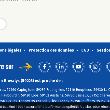
ons légales
Protection des données
CGU
Gestio
re sur
n Biovalys (59223) est proche de :
res, 59160 Capinghem, 59236 Frelinghien, 59116 Houplines, 59930 La 
Haubourdin, 59120 Loos, 59152 Anstaing, 59780 Baisieux, 59152 Chére
390 Lys-lez-Lannoy, 59390 Sailly-lez-Lannoy, 59390 Toufflers, 59152 T
9800 Lille, 59160 Lomme, 59110 La Madeleine, 59370 Mons-en-Baroeul
es cookies : pour assurer une performance optimale du site, pour récolter