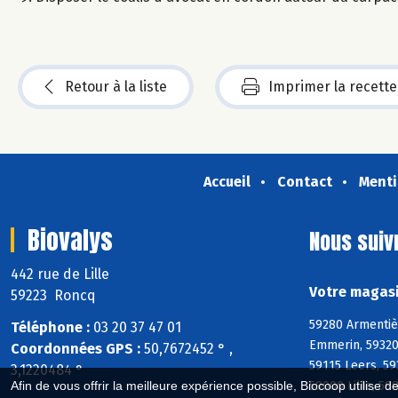
Retour à la liste
Imprimer la recette
Accueil
Contact
Menti
Biovalys
Nous suiv
442 rue de Lille
Votre magasi
59223 Roncq
59280 Armentiè
Téléphone :
03 20 37 47 01
Emmerin, 59320 
Coordonnées GPS :
50,7672452 ° ,
59115 Leers, 59
3,1220484 °
59000 Lille, 5
Afin de vous offrir la meilleure expérience possible, Biocoop utilise d