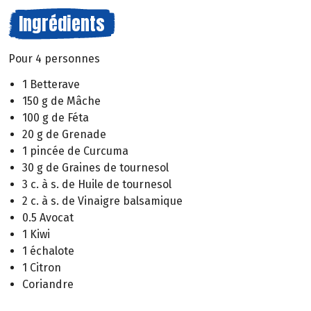
Ingrédients
Pour 4 personnes
1 Betterave
150 g de Mâche
100 g de Féta
20 g de Grenade
1 pincée de Curcuma
30 g de Graines de tournesol
3 c. à s. de Huile de tournesol
2 c. à s. de Vinaigre balsamique
0.5 Avocat
1 Kiwi
1 échalote
1 Citron
Coriandre