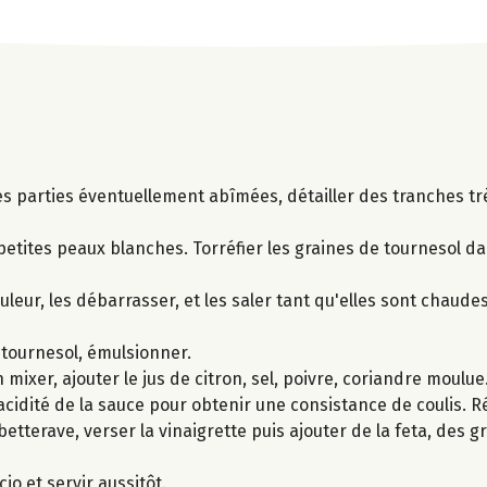
s parties éventuellement abîmées, détailler des tranches trè
etites peaux blanches. Torréfier les graines de tournesol da
eur, les débarrasser, et les saler tant qu'elles sont chaudes
e tournesol, émulsionner.
 mixer, ajouter le jus de citron, sel, poivre, coriandre moulue.
'acidité de la sauce pour obtenir une consistance de coulis. Ré
 betterave, verser la vinaigrette puis ajouter de la feta, des 
o et servir aussitôt.