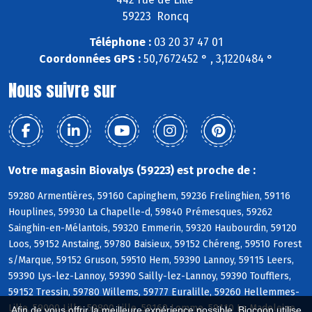
59223 Roncq
Téléphone :
03 20 37 47 01
Coordonnées GPS :
50,7672452 ° , 3,1220484 °
Nous suivre sur
Votre magasin Biovalys (59223) est proche de :
59280 Armentières, 59160 Capinghem, 59236 Frelinghien, 59116
Houplines, 59930 La Chapelle-d, 59840 Prémesques, 59262
Sainghin-en-Mélantois, 59320 Emmerin, 59320 Haubourdin, 59120
Loos, 59152 Anstaing, 59780 Baisieux, 59152 Chéreng, 59510 Forest
s/Marque, 59152 Gruson, 59510 Hem, 59390 Lannoy, 59115 Leers,
59390 Lys-lez-Lannoy, 59390 Sailly-lez-Lannoy, 59390 Toufflers,
59152 Tressin, 59780 Willems, 59777 Euralille, 59260 Hellemmes-
Lille, 59000 Lille, 59800 Lille, 59160 Lomme, 59110 La Madeleine,
Afin de vous offrir la meilleure expérience possible, Biocoop utilise