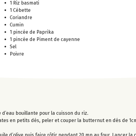
1 Riz basmati
1 Cébette
Coriandre
Cumin
1 pincée de Paprika
1 pincée de Piment de cayenne
Sel
Poivre
d’eau bouillante pour la cuisson du riz.
es en petits dés, peler et couper la butternut en dés de 1cm,
le d’olive puis faire rôtir pendant 20 mn au four. Lancer la c