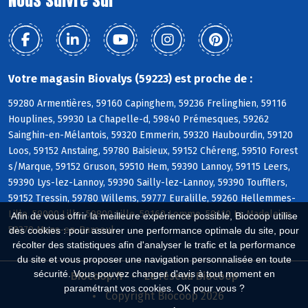
Votre magasin Biovalys (59223) est proche de :
59280 Armentières, 59160 Capinghem, 59236 Frelinghien, 59116
Houplines, 59930 La Chapelle-d, 59840 Prémesques, 59262
Sainghin-en-Mélantois, 59320 Emmerin, 59320 Haubourdin, 59120
Loos, 59152 Anstaing, 59780 Baisieux, 59152 Chéreng, 59510 Forest
s/Marque, 59152 Gruson, 59510 Hem, 59390 Lannoy, 59115 Leers,
59390 Lys-lez-Lannoy, 59390 Sailly-lez-Lannoy, 59390 Toufflers,
59152 Tressin, 59780 Willems, 59777 Euralille, 59260 Hellemmes-
Lille, 59000 Lille, 59800 Lille, 59160 Lomme, 59110 La Madeleine,
Afin de vous offrir la meilleure expérience possible, Biocoop utilise
59370 Mons-en-Baroeul
des cookies : pour assurer une performance optimale du site, pour
récolter des statistiques afin d'analyser le trafic et la performance
du site et vous proposer une navigation personnalisée en toute
sécurité. Vous pouvez changer d'avis à tout moment en
Biocoop.fr
Le réseau Biocoop
paramétrant vos cookies. OK pour vous ?
Copyright Biocoop 2026