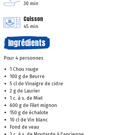
30 min
Cuisson
45 min
Ingrédients
Pour 4 personnes
1 Chou rouge
100 g de Beurre
5 cl de Vinaigre de cidre
2 g de Laurier
1 c. à s. de Miel
600 g de Filet mignon
150 g de échalote
10 cl de Vin blanc
Fond de veau
2 c. à s. de Moutarde à l'ancienne