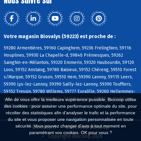
Nous suivre sur
Votre magasin Biovalys (59223) est proche de :
59280 Armentières, 59160 Capinghem, 59236 Frelinghien, 59116
Houplines, 59930 La Chapelle-d, 59840 Prémesques, 59262
Sainghin-en-Mélantois, 59320 Emmerin, 59320 Haubourdin, 59120
Loos, 59152 Anstaing, 59780 Baisieux, 59152 Chéreng, 59510 Forest
s/Marque, 59152 Gruson, 59510 Hem, 59390 Lannoy, 59115 Leers,
59390 Lys-lez-Lannoy, 59390 Sailly-lez-Lannoy, 59390 Toufflers,
59152 Tressin, 59780 Willems, 59777 Euralille, 59260 Hellemmes-
Lille, 59000 Lille, 59800 Lille, 59160 Lomme, 59110 La Madeleine,
Afin de vous offrir la meilleure expérience possible, Biocoop utilise
59370 Mons-en-Baroeul
des cookies : pour assurer une performance optimale du site, pour
récolter des statistiques afin d'analyser le trafic et la performance
du site et vous proposer une navigation personnalisée en toute
sécurité. Vous pouvez changer d'avis à tout moment en
Biocoop.fr
Le réseau Biocoop
paramétrant vos cookies. OK pour vous ?
Copyright Biocoop 2026