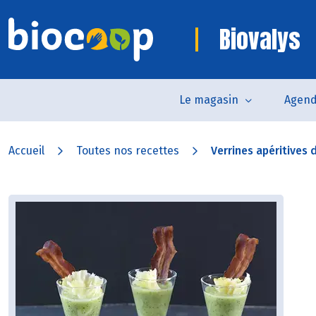
Biovalys
Le magasin
Agen
Accueil
Toutes nos recettes
Verrines apéritives 