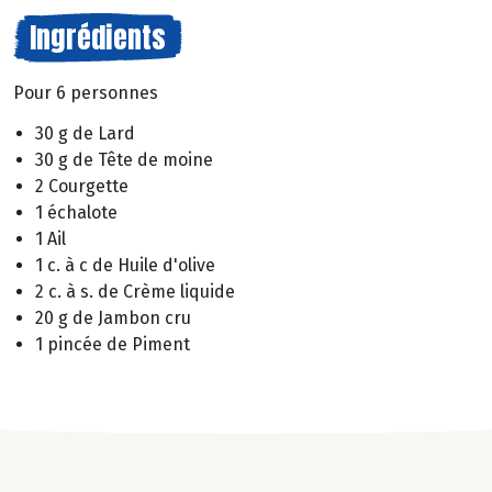
Ingrédients
Pour 6 personnes
30 g de Lard
30 g de Tête de moine
2 Courgette
1 échalote
1 Ail
1 c. à c de Huile d'olive
2 c. à s. de Crème liquide
20 g de Jambon cru
1 pincée de Piment