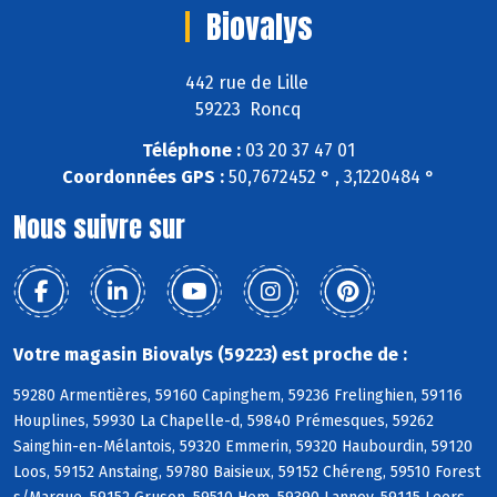
Biovalys
442 rue de Lille
59223 Roncq
Téléphone :
03 20 37 47 01
Coordonnées GPS :
50,7672452 ° , 3,1220484 °
Nous suivre sur
Votre magasin Biovalys (59223) est proche de :
59280 Armentières, 59160 Capinghem, 59236 Frelinghien, 59116
Houplines, 59930 La Chapelle-d, 59840 Prémesques, 59262
Sainghin-en-Mélantois, 59320 Emmerin, 59320 Haubourdin, 59120
Loos, 59152 Anstaing, 59780 Baisieux, 59152 Chéreng, 59510 Forest