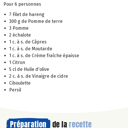
Pour 6 personnes
7 Filet de hareng
300 g de Pomme de terre
3 Pomme
2 échalote
1 c. à s. de Câpres
1 c. à s. de Moutarde
1 c. à s. de Crème fraîche épaisse
1 Citron
5 cl de Huile d'olive
2 c. à s. de Vinaigre de cidre
Ciboulette
Persil
Préparation
de la
recette